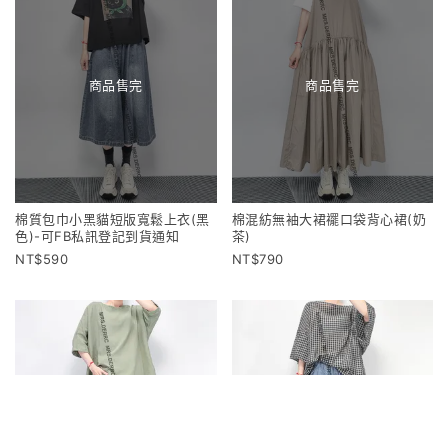
商品售完
商品售完
棉質包巾小黑貓短版寬鬆上衣(黑
棉混紡無袖大裙襬口袋背心裙(奶
色)-可FB私訊登記到貨通知
茶)
590
790