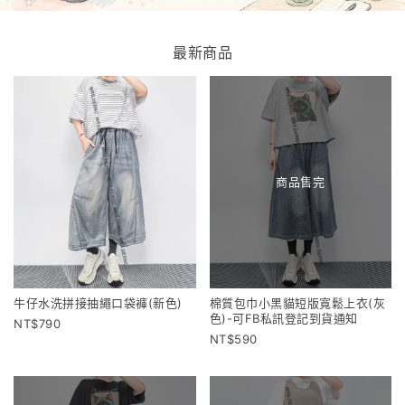
最新商品
商品售完
牛仔水洗拼接抽繩口袋褲(新色)
棉質包巾小黑貓短版寬鬆上衣(灰
色)-可FB私訊登記到貨通知
790
590