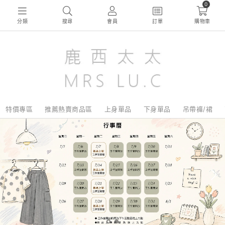
0
分類
搜尋
會員
訂單
購物車
特價專區
推薦熱賣商品區
上身單品
下身單品
吊帶褲/裙