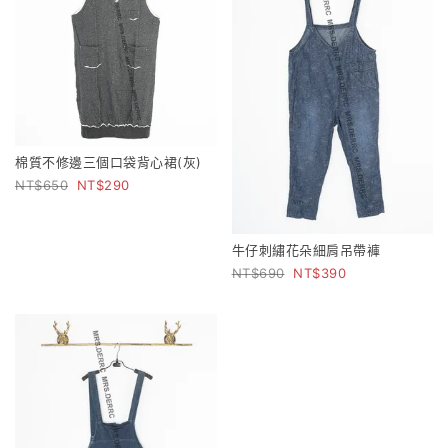
棉質不修邊三個口袋背心裙(灰)
650
290
牛仔刺繡花朵細肩吊帶褲
690
390