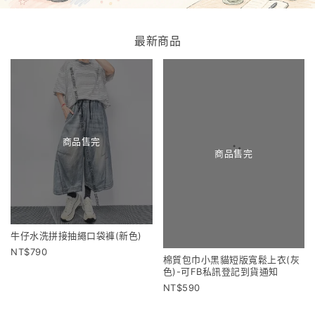
最新商品
商品售完
商品售完
牛仔水洗拼接抽繩口袋褲(新色)
790
棉質包巾小黑貓短版寬鬆上衣(灰
色)-可FB私訊登記到貨通知
590