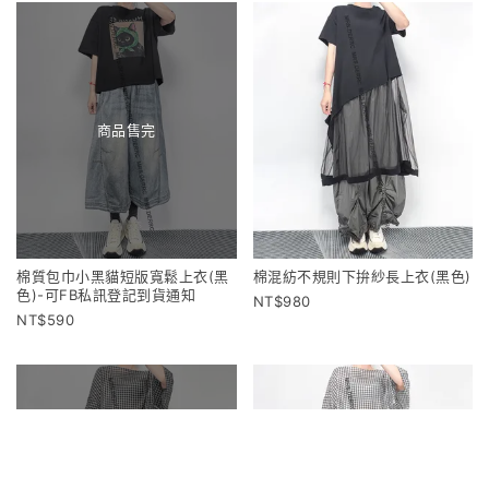
商品售完
棉質包巾小黑貓短版寬鬆上衣(黑
棉混紡不規則下拚紗長上衣(黑色)
色)-可FB私訊登記到貨通知
980
590