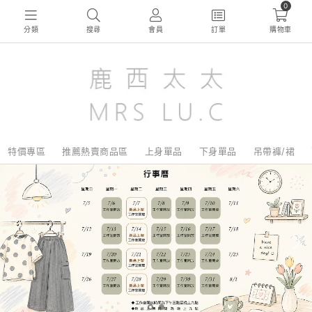
0
分類
搜尋
會員
訂單
購物車
特價專區
推薦熱賣商品區
上身單品
下身單品
吊帶褲/裙