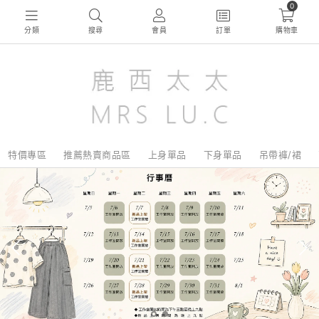
0
分類
搜尋
會員
訂單
購物車
特價專區
推薦熱賣商品區
上身單品
下身單品
吊帶褲/裙