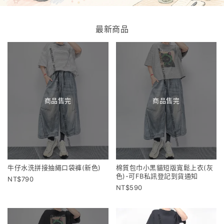
最新商品
商品售完
商品售完
牛仔水洗拼接抽繩口袋褲(新色)
棉質包巾小黑貓短版寬鬆上衣(灰
色)-可FB私訊登記到貨通知
790
590