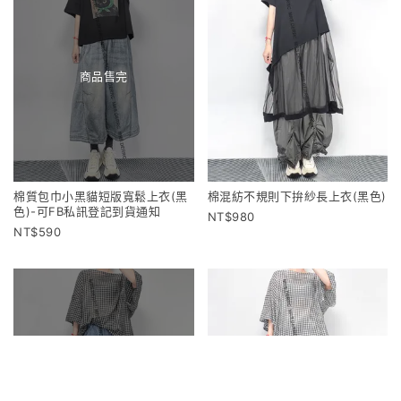
商品售完
棉質包巾小黑貓短版寬鬆上衣(黑
棉混紡不規則下拚紗長上衣(黑色)
色)-可FB私訊登記到貨通知
980
590
商品售完