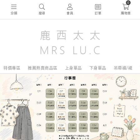
0
分類
搜尋
會員
訂單
購物車
特價專區
推薦熱賣商品區
上身單品
下身單品
吊帶褲/裙