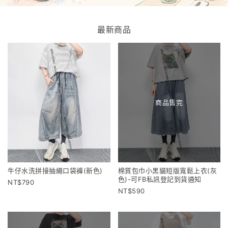
最新商品
商品售完
牛仔水洗拼接抽繩口袋褲(新色)
棉質包巾小黑貓短版寬鬆上衣(灰
色)-可FB私訊登記到貨通知
790
590