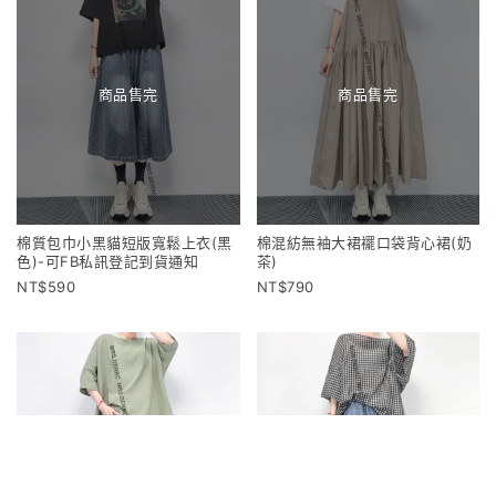
商品售完
商品售完
棉質包巾小黑貓短版寬鬆上衣(黑
棉混紡無袖大裙襬口袋背心裙(奶
色)-可FB私訊登記到貨通知
茶)
590
790