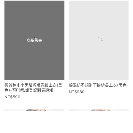
商品售完
棉質包巾小黑貓短版寬鬆上衣(黑
棉混紡不規則下拚紗長上衣(黑色)
色)-可FB私訊登記到貨通知
980
590