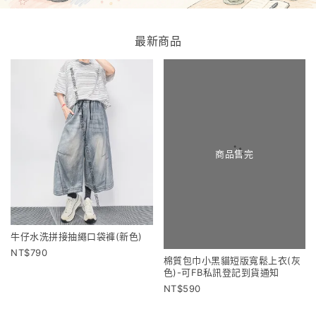
最新商品
商品售完
牛仔水洗拼接抽繩口袋褲(新色)
790
棉質包巾小黑貓短版寬鬆上衣(灰
色)-可FB私訊登記到貨通知
590