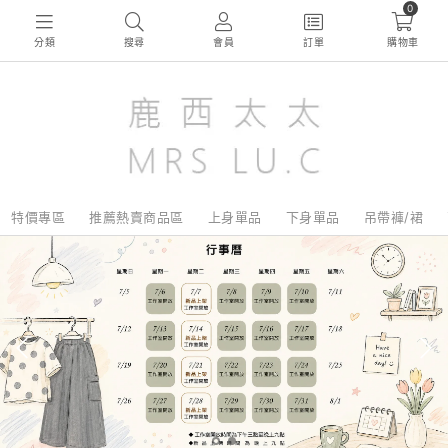
0
分類
搜尋
會員
訂單
購物車
特價專區
推薦熱賣商品區
上身單品
下身單品
吊帶褲/裙